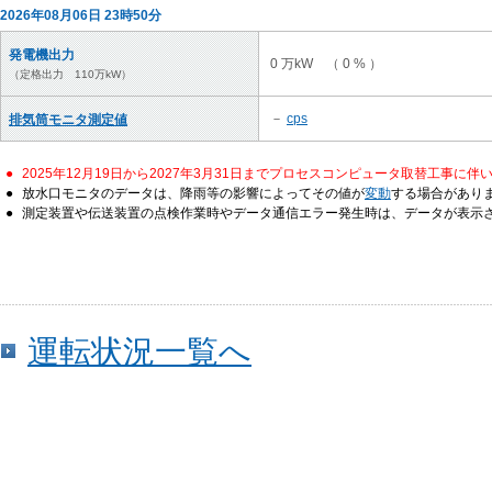
2026年08月06日 23時50分
発電機出力
0 万kW （ 0 % ）
（定格出力 110万kW）
－
cps
排気筒モニタ測定値
●
2025年12月19日から2027年3月31日までプロセスコンピュータ取替工事に
●
放水口モニタのデータは、降雨等の影響によってその値が
変動
する場合があり
●
測定装置や伝送装置の点検作業時やデータ通信エラー発生時は、データが表示
運転状況一覧へ