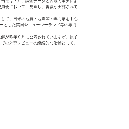
、当社は７月、調査データと客観的事実によ
委員会において「見直し」審議が実施されて
として、日米の地質・地震等の専門家を中心
授をリーダーとした英国やニュージーランド等の専門
見解が昨年８月に公表されていますが、原子
までの外部レビューの継続的な活動として、