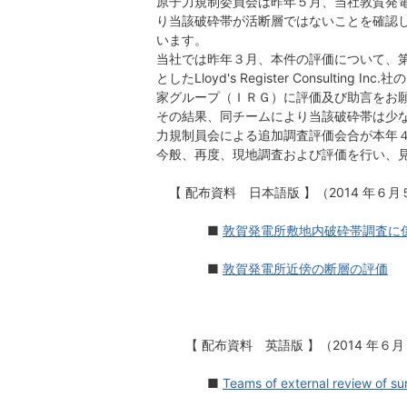
原子力規制委員会は昨年５月、当社敦賀発
り当該破砕帯が活断層ではないことを確認
います。
当社では昨年３月、本件の評価について、
としたLloyd's Register Cons
家グループ（ＩＲＧ）に評価及び助言をお
その結果、同チームにより当該破砕帯は少
力規制員会による追加調査評価会合が本年
今般、再度、現地調査および評価を行い、
【 配布資料 日本語版 】（2014 年６月
■
敦賀発電所敷地内破砕帯調査に
■
敦賀発電所近傍の断層の評価
【
配布資料 英語版 】（2014 年６
■
Teams of external review of sur