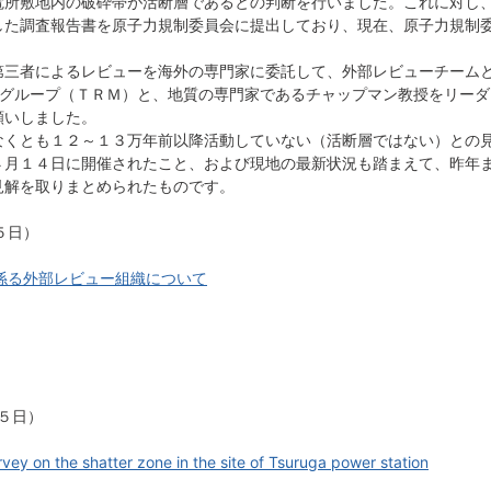
電所敷地内の破砕帯が活断層であるとの判断を行いました。これに対し
した調査報告書を原子力規制委員会に提出しており、現在、原子力規制
第三者によるレビューを海外の専門家に委託して、外部レビューチーム
ulting Inc.社のグループ（ＴＲＭ）と、地質の専門家であるチャップマン教
願いしました。
なくとも１２～１３万年前以降活動していない（活断層ではない）との
４月１４日に開催されたこと、および現地の最新状況も踏まえて、昨年
見解を取りまとめられたものです。
５日）
係る外部レビュー組織について
月５日）
vey on the shatter zone in the site of Tsuruga power station