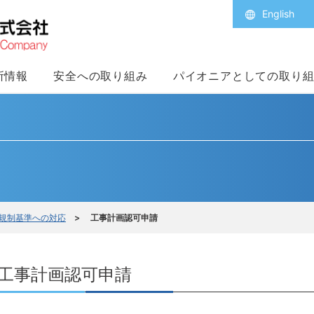
English
所情報
安全への取り組み
パイオニアとしての取り
規制基準への対応
> 工事計画認可申請
工事計画認可申請