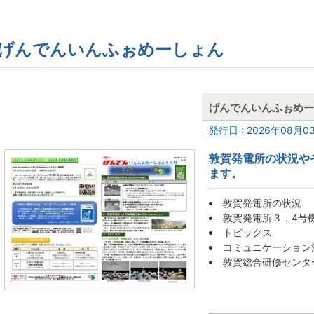
げんでんいんふぉめーしょん
げんでんいんふぉめー
発行日 : 2026年08月0
敦賀発電所の状況や
ます。
敦賀発電所の
敦賀発電所３，4号
トピックス
コミュニケーション
敦賀総合研修セン