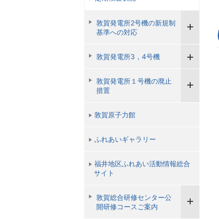
敦賀発電所2号機の新規制
基準への対応
敦賀発電所3，4号機
敦賀発電所１号機の廃止
措置
敦賀原子力館
ふれあいギャラリー
福井地区ふれあい活動情報総合
サイト
敦賀総合研修センター公
開研修コースご案内