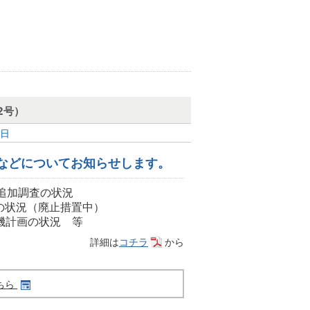
2号）
1日
などについてお知らせします。
追加調査の状況
の状況（廃止措置中）
号機計画の状況 等
詳細は
コチラ
から
ちら