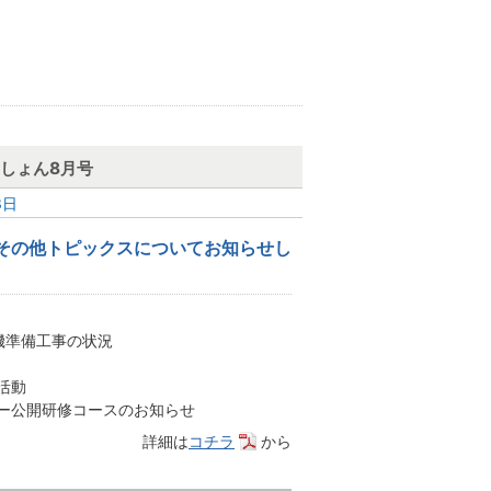
しょん8月号
3日
その他トピックスについてお知らせし
状況
機準備工事の状況
活動
ター公開研修コースのお知らせ
詳細は
コチラ
から