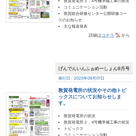
敦賀発電所３，4号機準備工事の状況
コミュニケーション活動
敦賀総合研修センター公開研修コー
スのお知らせ
主な報道発表
詳細は
コチラ
から
げんでんいんふぉめーしょん9月号
発行日 : 2025年09月01日
敦賀発電所の状況やその他トピ
ックスについてお知らせしま
す。
敦賀発電所の状況
敦賀発電所３，4号機準備工事の状況
トピックス
コミュニケーション活動