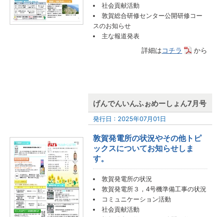
社会貢献活動
敦賀総合研修センター公開研修コー
スのお知らせ
主な報道発表
詳細は
コチラ
から
げんでんいんふぉめーしょん7月号
発行日 : 2025年07月01日
敦賀発電所の状況やその他トピ
ックスについてお知らせしま
す。
敦賀発電所の状況
敦賀発電所３，4号機準備工事の状況
コミュニケーション活動
社会貢献活動