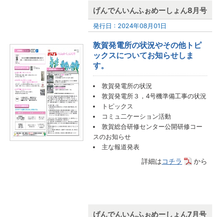
げんでんいんふぉめーしょん8月号
発行日 : 2024年08月01日
敦賀発電所の状況やその他トピ
ックスについてお知らせしま
す。
敦賀発電所の状況
敦賀発電所３，4号機準備工事の状況
トピックス
コミュ二ケーション活動
敦賀総合研修センター公開研修コー
スのお知らせ
主な報道発表
詳細は
コチラ
から
げんでんいんふぉめーしょん7月号