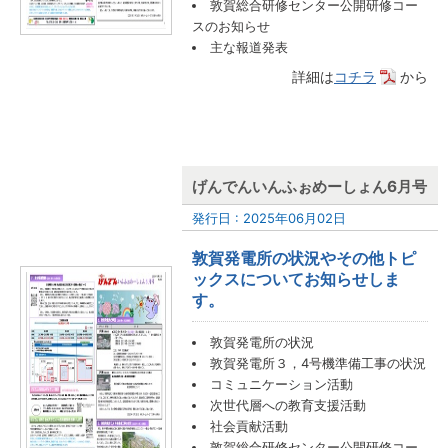
敦賀総合研修センター公開研修コー
スのお知らせ
主な報道発表
詳細は
コチラ
から
げんでんいんふぉめーしょん6月号
発行日 : 2025年06月02日
敦賀発電所の状況やその他トピ
ックスについてお知らせしま
す。
敦賀発電所の状況
敦賀発電所３，4号機準備工事の状況
コミュニケーション活動
次世代層への教育支援活動
社会貢献活動
敦賀総合研修センター公開研修コー