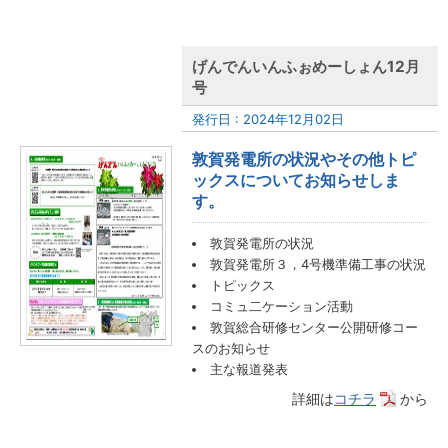
げんでんいんふぉめーしょん12月
号
発行日 : 2024年12月02日
敦賀発電所の状況やその他トピ
ックスについてお知らせしま
す。
敦賀発電所の状況
敦賀発電所３，4号機準備工事の状況
トピックス
コミュ二ケーション活動
敦賀総合研修センター公開研修コー
スのお知らせ
主な報道発表
詳細は
コチラ
から