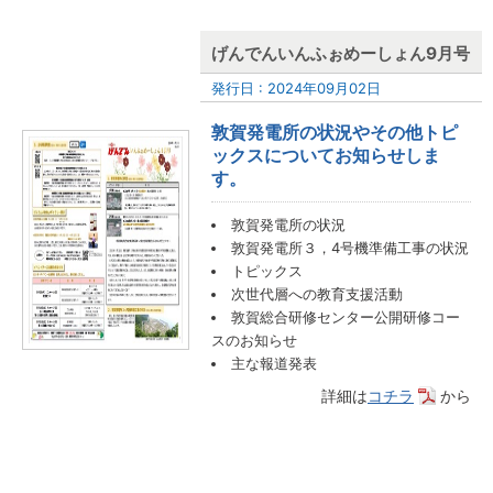
げんでんいんふぉめーしょん9月号
発行日 : 2024年09月02日
敦賀発電所の状況やその他トピ
ックスについてお知らせしま
す。
敦賀発電所の状況
敦賀発電所３，4号機準備工事の状況
トピックス
次世代層への教育支援活動
敦賀総合研修センター公開研修コー
スのお知らせ
主な報道発表
詳細は
コチラ
から