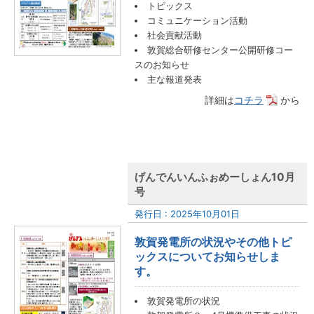
トピックス
コミュニケーション活動
社会貢献活動
敦賀総合研修センター公開研修コー
スのお知らせ
主な報道発表
詳細は
コチラ
から
げんでんいんふぉめーしょん10月
号
発行日 : 2025年10月01日
敦賀発電所の状況やその他トピ
ックスについてお知らせしま
す。
敦賀発電所の状況