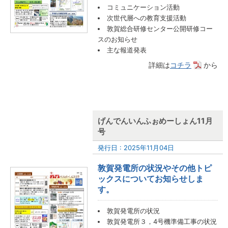
コミュニケーション活動
次世代層への教育支援活動
敦賀総合研修センター公開研修コー
スのお知らせ
主な報道発表
詳細は
コチラ
から
げんでんいんふぉめーしょん11月
号
発行日 : 2025年11月04日
敦賀発電所の状況やその他トピ
ックスについてお知らせしま
す。
敦賀発電所の状況
敦賀発電所３，4号機準備工事の状況