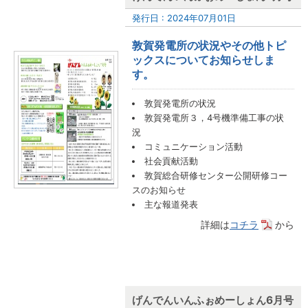
発行日 : 2024年07月01日
敦賀発電所の状況やその他トピ
ックスについてお知らせしま
す。
敦賀発電所の状況
敦賀発電所３，4号機準備工事の状
況
コミュニケーション活動
社会貢献活動
敦賀総合研修センター公開研修コー
スのお知らせ
主な報道発表
詳細は
コチラ
から
げんでんいんふぉめーしょん6月号