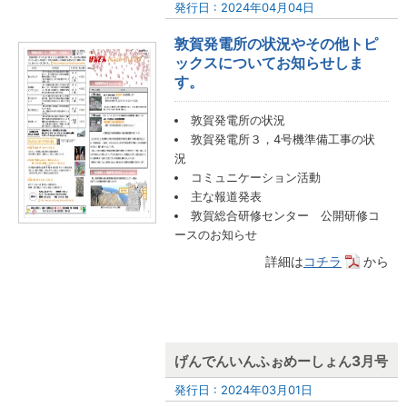
発行日 : 2024年04月04日
敦賀発電所の状況やその他トピ
ックスについてお知らせしま
す。
敦賀発電所の状況
敦賀発電所３，4号機準備工事の状
況
コミュニケーション活動
主な報道発表
敦賀総合研修センター 公開研修コ
ースのお知らせ
詳細は
コチラ
から
げんでんいんふぉめーしょん3月号
発行日 : 2024年03月01日