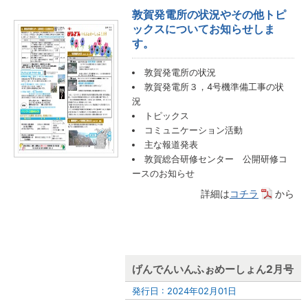
敦賀発電所の状況やその他トピ
ックスについてお知らせしま
す。
敦賀発電所の状況
敦賀発電所３，4号機準備工事の状
況
トピックス
コミュニケーション活動
主な報道発表
敦賀総合研修センター 公開研修コ
ースのお知らせ
詳細は
コチラ
から
げんでんいんふぉめーしょん2月号
発行日 : 2024年02月01日