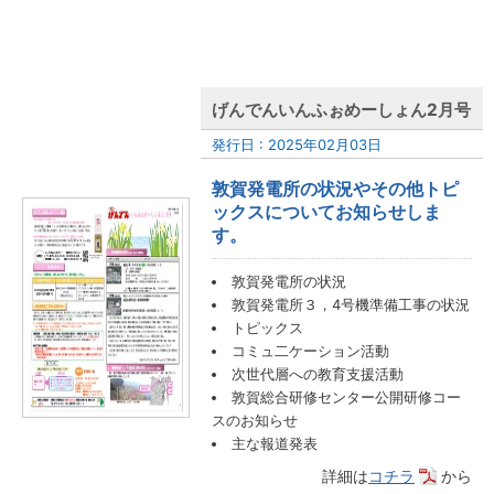
げんでんいんふぉめーしょん2月号
発行日 : 2025年02月03日
敦賀発電所の状況やその他トピ
ックスについてお知らせしま
す。
敦賀発電所の状況
敦賀発電所３，4号機準備工事の状況
トピックス
コミュ二ケーション活動
次世代層への教育支援活動
敦賀総合研修センター公開研修コー
スのお知らせ
主な報道発表
詳細は
コチラ
から