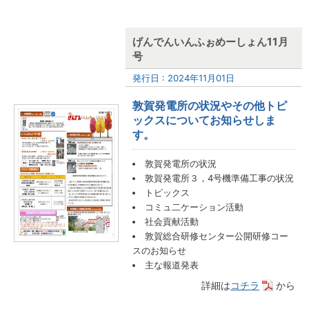
げんでんいんふぉめーしょん11月
号
発行日 : 2024年11月01日
敦賀発電所の状況やその他トピ
ックスについてお知らせしま
す。
敦賀発電所の状況
敦賀発電所３，4号機準備工事の状況
トピックス
コミュ二ケーション活動
社会貢献活動
敦賀総合研修センター公開研修コー
スのお知らせ
主な報道発表
詳細は
コチラ
から