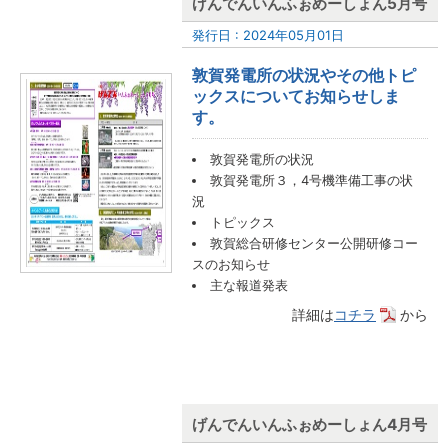
げんでんいんふぉめーしょん5月号
発行日 : 2024年05月01日
敦賀発電所の状況やその他トピ
ックスについてお知らせしま
す。
敦賀発電所の状況
敦賀発電所３，4号機準備工事の状
況
トピックス
敦賀総合研修センター公開研修コー
スのお知らせ
主な報道発表
詳細は
コチラ
から
げんでんいんふぉめーしょん4月号