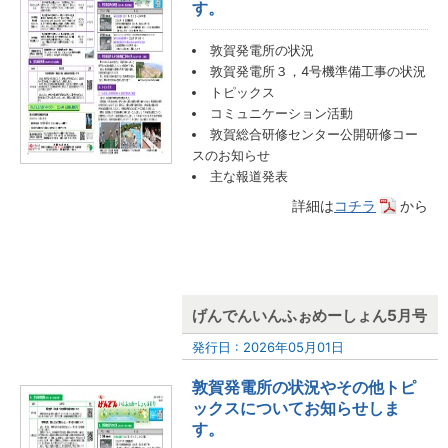
す。
敦賀発電所の状況
敦賀発電所３，4号機準備工事の状況
トピックス
コミュニケーション活動
敦賀総合研修センター公開研修コー
スのお知らせ
主な報道発表
詳細は
コチラ
から
げんでんいんふぉめーしょん5月号
発行日 : 2026年05月01日
敦賀発電所の状況やその他トピ
ックスについてお知らせしま
す。