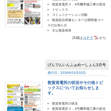
敦賀発電所３，4号機準備工事の状況
トピックス
コミュニケーション活動
敦賀総合研修センター公開研修コー
スのお知らせ
主な報道発表
詳細は
コチラ
から
げんでんいんふぉめーしょん3月号
発行日 : 2026年03月02日
敦賀発電所の状況やその他トピ
ックスについてお知らせしま
す。
敦賀発電所の状況
敦賀発電所３，4号機準備工事の状況