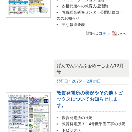
次世代層への教育支援活動
敦賀総合研修センター公開研修コー
スのお知らせ
主な報道発表
詳細は
コチラ
から
げんでんいんふぉめーしょん12月
号
発行日 : 2025年12月01日
敦賀発電所の状況やその他トピ
ックスについてお知らせしま
す。
敦賀発電所の状況
敦賀発電所３，4号機準備工事の状況
トピックス