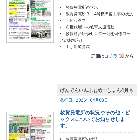
敦賀発電所の状況
敦賀発電所３，4号機準備工事の状況
トピックス
次世代層への教育支援活動
敦賀総合研修センター公開研修コー
スのお知らせ
主な報道発表
詳細は
コチラ
から
げんでんいんふぉめーしょん4月号
発行日 : 2026年04月03日
敦賀発電所の状況やその他トピ
ックスについてお知らせしま
す。
敦賀発電所の状況