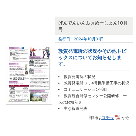
げんでんいんふぉめーしょん10月
号
発行日 : 2024年10月01日
敦賀発電所の状況やその他トピ
ックスについてお知らせしま
す。
敦賀発電所の状況
敦賀発電所３，4号機準備工事の状況
コミュ二ケーション活動
敦賀総合研修センター公開研修コー
スのお知らせ
主な報道発表
詳細は
コチラ
から