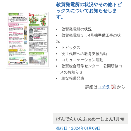
敦賀発電所の状況やその他トピ
ックスについてお知らせしま
す。
敦賀発電所の状況
敦賀発電所３，4号機準備工事の状
況
トピックス
次世代層への教育支援活動
コミュニケーション活動
敦賀総合研修センター 公開研修コ
ースのお知らせ
主な報道発表
詳細は
コチラ
から
げんでんいんふぉめーしょん1月号
発行日 : 2024年01月09日