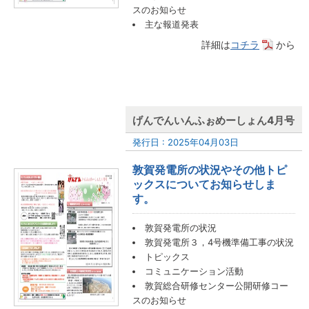
スのお知らせ
主な報道発表
詳細は
コチラ
から
げんでんいんふぉめーしょん4月号
発行日 : 2025年04月03日
敦賀発電所の状況やその他トピ
ックスについてお知らせしま
す。
敦賀発電所の状況
敦賀発電所３，4号機準備工事の状況
トピックス
コミュニケーション活動
敦賀総合研修センター公開研修コー
スのお知らせ