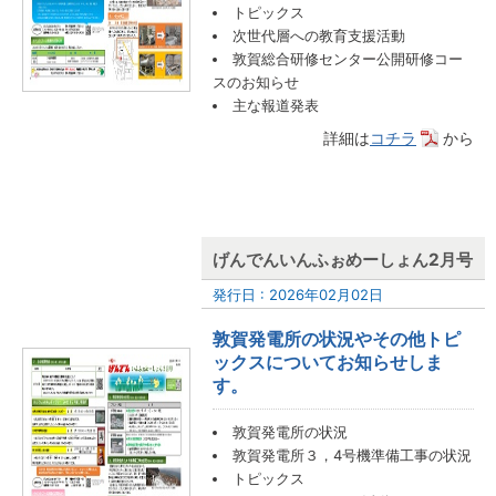
トピックス
次世代層への教育支援活動
敦賀総合研修センター公開研修コー
スのお知らせ
主な報道発表
詳細は
コチラ
から
げんでんいんふぉめーしょん2月号
発行日 : 2026年02月02日
敦賀発電所の状況やその他トピ
ックスについてお知らせしま
す。
敦賀発電所の状況
敦賀発電所３，4号機準備工事の状況
トピックス