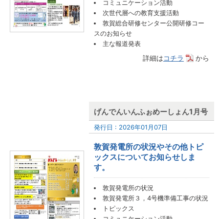
コミュニケーション活動
次世代層への教育支援活動
敦賀総合研修センター公開研修コー
スのお知らせ
主な報道発表
詳細は
コチラ
から
げんでんいんふぉめーしょん1月号
発行日 : 2026年01月07日
敦賀発電所の状況やその他トピ
ックスについてお知らせしま
す。
敦賀発電所の状況
敦賀発電所３，4号機準備工事の状況
トピックス
コミュニケーション活動