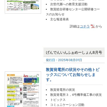
次世代層への教育支援活動
敦賀総合研修センター公開研修コー
スのお知らせ
主な報道発表
詳細は
コチラ
から
げんでんいんふぉめーしょん8月号
発行日 : 2025年08月01日
敦賀発電所の状況やその他トピ
ックスについてお知らせしま
す。
敦賀発電所の状況
敦賀発電所３，4号機準備工事の状況
トピックス
コミュニケーション活動