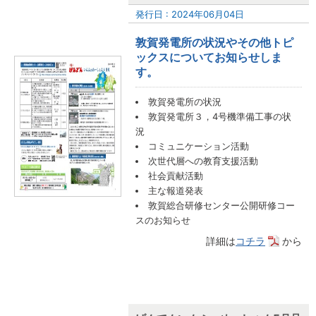
発行日 : 2024年06月04日
敦賀発電所の状況やその他トピ
ックスについてお知らせしま
す。
敦賀発電所の状況
敦賀発電所３，4号機準備工事の状
況
コミュニケーション活動
次世代層への教育支援活動
社会貢献活動
主な報道発表
敦賀総合研修センター公開研修コー
スのお知らせ
詳細は
コチラ
から