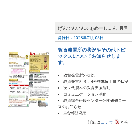
げんでんいんふぉめーしょん1月号
発行日 : 2025年01月08日
敦賀発電所の状況やその他トピ
ックスについてお知らせしま
す。
敦賀発電所の状況
敦賀発電所３，4号機準備工事の状況
次世代層への教育支援活動
コミュ二ケーション活動
敦賀総合研修センター公開研修コー
スのお知らせ
主な報道発表
詳細は
コチラ
から