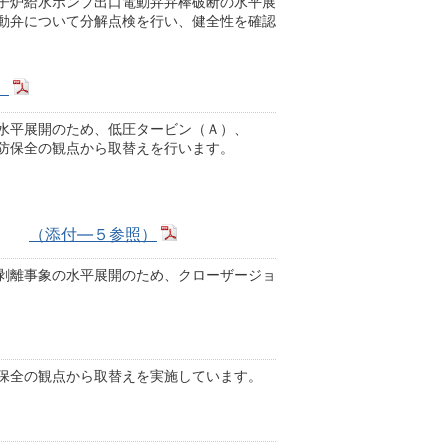
子炉給水ポンプ出口電動弁弁棒破断の水平展
動弁について分解点検を行い、健全性を確認
）
水平展開のため、低圧タービン（Ａ）、
防保全の観点から取替えを行います。
（添付―５参照）
剥離事象の水平展開のため、クローザージョ
保全の観点から取替えを実施しています。