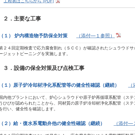
工程表はこちらから [PDF]
２．主要な工事
（１） 炉内構造物予防保全対策
（添付―１参照）
第２４回定期検査で応力腐食割れ（ＳＣＣ）が確認されたシュラウドサ
ージェットピーニングを実施します。
３．設備の保全対策及び点検工事
（１）原子炉冷却材浄化系配管等の健全性確認（継続）
（
国内他プラントにおいて、炉心シュラウドや原子炉再循環系配管（ステンレ
うひびが認められたことから、同材質の原子炉冷却材浄化系配管（ステンレ
を行い、健全性を確認します。
（２）給・復水系電動弁他の健全性確認（継続）
（添付―