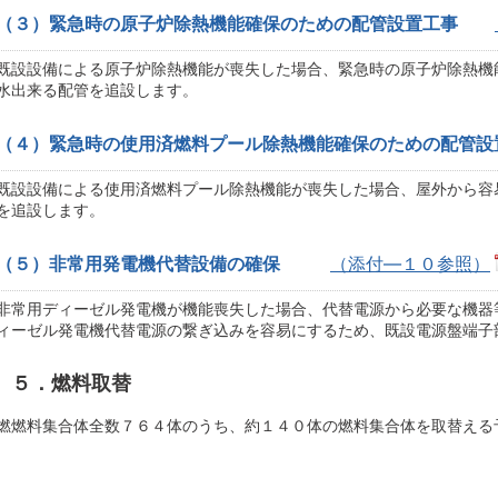
（３）緊急時の原子炉除熱機能確保のための配管設置工事
既設設備による原子炉除熱機能が喪失した場合、緊急時の原子炉除熱機
水出来る配管を追設します。
（４）緊急時の使用済燃料プール除熱機能確保のための配管設
既設設備による使用済燃料プール除熱機能が喪失した場合、屋外から容
を追設します。
（５）非常用発電機代替設備の確保
（添付―１０参照）
非常用ディーゼル発電機が機能喪失した場合、代替電源から必要な機器
ィーゼル発電機代替電源の繋ぎ込みを容易にするため、既設電源盤端子
５．燃料取替
燃燃料集合体全数７６４体のうち、約１４０体の燃料集合体を取替える