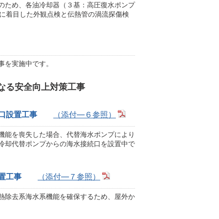
のため、各油冷却器（３基：高圧復水ポンプ
摩耗に着目した外観点検と伝熱管の渦流探傷検
事を実施中です。
なる安全向上対策工事
口設置工事
（添付―６参照）
機能を喪失した場合、代替海水ポンプにより
冷却代替ポンプからの海水接続口を設置中で
置工事
（添付―７参照）
熱除去系海水系機能を確保するため、屋外か