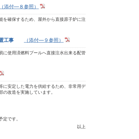
（添付―８参照）
能を確保するため、屋外から直接原子炉に注
置工事
（添付―９参照）
易に使用済燃料プールへ直接注水出来る配管
等に安定した電力を供給するため、非常用デ
部の改造を実施しています。
予定です。
以上