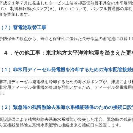
平成２１年７月に発生したタービン主油冷却器伝熱管不具合の水平展開
(Ｃ)、制御棒駆動水ポンプ(Ａ)、(Ｂ)）について、バッフル貫通部の
査を実施します。
（７）蓄電池取替工事
予防保全の観点から、寿命と保守性に優れた長寿命型の蓄電池に取替工
４．その他工事：東北地方太平洋沖地震を踏まえた更
（１）非常用ディーゼル発電機を冷却するための海水配管接続
非常用ディーゼル発電機を冷却するための海水系ポンプが、津波により
非常用ディーゼル発電機の冷却を可能とするため、ディーゼル発電機用
す。
（２）緊急時の残留熱除去系海水系機能確保のための接続口設
既設設備による残留熱除去系海水系機能が喪失した場合、緊急時の残留
ら直接残留熱除去系海水系配管に接続出来る接続口を設置します。