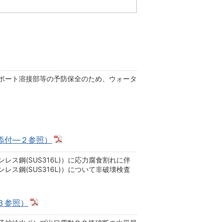
ポート溶接部等の予防保全のため、ウォータ
添付―２参照）
ス鋼(SUS316L)）に応力腐食割れに伴
ス鋼(SUS316L)）について非破壊検査
３参照）