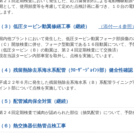
第２１回定期検査において発生した、応力腐食割れによる電動機駆動原
開として、使用頻度等を考慮して定めた点検計画に基づき、１０台の電
します。
（３）低圧タービン動翼修繕工事（継続）
（添付―４参照
国内他プラントにおいて発生した、低圧タービン動翼フォーク部損傷の
（Ｃ）開放検査に併せ、フォーク型動翼である１６段動翼について、予
（低圧タービン（Ｂ）の動翼は、第２４回定期検査にて交換済）
現在当該タービン内部車室を取外し、点検を実施しています。
（４）残留熱除去系海水系配管（ｸﾛｰｻﾞｰｼﾞｮｲﾝﾄ部）健全性確認
平成２２年６月に発生した残留熱除去系海水系（Ｂ）系配管ライニング
イント部について点検を実施しています。
（５）配管減肉保全対策（継続）
第２４回定期検査で減肉が認められた部位（抽気配管）について、予防
（６）熱交換器伝熱管点検工事